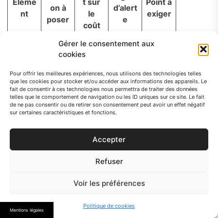
Éléme
t sur
Point à
on à
d’alert
nt
le
exiger
poser
e
coût
Gérer le consentement aux
Combi
Base
cookies
en
du
d’heur
prix,
Forfait
Devis
Pour offrir les meilleures expériences, nous utilisons des technologies telles
es ?
que les cookies pour stocker et/ou accéder aux informations des appareils. Le
Forfait
risque
vague,
écrit,
fait de consentir à ces technologies nous permettra de traiter des données
Qu’est
initial
de
sans
lignes
telles que le comportement de navigation ou les ID uniques sur ce site. Le fait
-ce
de ne pas consentir ou de retirer son consentement peut avoir un effet négatif
dépas
détail
lisibles
sur certaines caractéristiques et fonctions.
qui est
semen
inclus
t
?
Accepter
Poste
Refuser
Tarif
Tarif
qui
Heure
non
Simula
exact,
fait le
Voir les préférences
s
comm
tion à
annula
plus
supplé
uniqué
25 h /
tion,
varier
Politique de cookies
mentai
à
30 h /
Mentions légales
majora
la