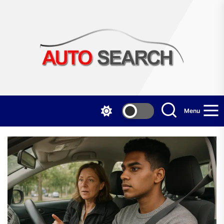
Skip
to
the
Aut
content
Sea
Menu