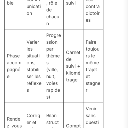
ble
, rôle
suivi
unicati
contra
de
on
dictoir
chacu
es
n
Progre
Varier
ssion
Faire
les
par
toujou
Carnet
Phase
situati
thème
rs le
de
accom
ons,
s
même
suivi +
pagné
stabili
(ville,
trajet
kilomé
e
ser les
nuit,
et
trage
réflexe
voies
stagne
s
rapide
r
s)
Venir
Corrig
Bilan
sans
Rende
er et
struct
questi
z-vous
Compt