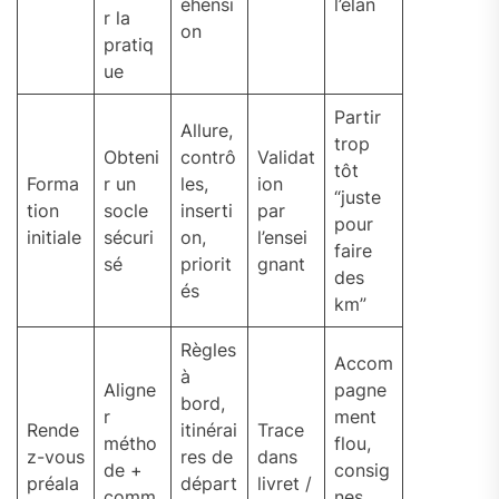
éhensi
l’élan
r la
on
pratiq
ue
Partir
Allure,
trop
Obteni
contrô
Validat
tôt
Forma
r un
les,
ion
“juste
tion
socle
inserti
par
pour
initiale
sécuri
on,
l’ensei
faire
sé
priorit
gnant
des
és
km”
Règles
Accom
à
Aligne
pagne
bord,
r
ment
Rende
itinérai
Trace
métho
flou,
z-vous
res de
dans
de +
consig
préala
départ
livret /
comm
nes