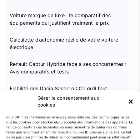
Voiture marque de luxe : le comparatif des
équipements qui justifient vraiment le prix
Calculette d’autonomie réelle de votre voiture
électrique
Renault Captur Hybride face à ses concurrentes :
Avis comparatifs et tests
Fiabilité des Dacia Sandero : Ce qu’il faut
surveiller
Gérer le consentement aux
cookies
Moteur Mini Cooper 1.6 essence : pour une
Pour offrir les meilleures expériences, nous utilisons des technologies telles
fiabilité à long terme, quel entretien recommandé
que les cookies pour stocker et/ou accéder aux informations des appareils. Le
?
fait de consentir à ces technologies nous permettra de traiter des données
telles que le comportement de navigation ou les ID uniques sur ce site. Le fait
de ne pas consentir ou de retirer son consentement peut avoir un effet négatif