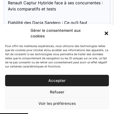
Renault Captur Hybride face à ses concurrentes :
Avis comparatifs et tests
Fiabilité des Dacia Sandero : Ce qu’il faut
surveiller
Gérer le consentement aux
cookies
Moteur Mini Cooper 1.6 essence : pour une
Pour offrir les meilleures expériences, nous utilisons des technologies telles
fiabilité à long terme, quel entretien recommandé
que les cookies pour stocker et/ou accéder aux informations des appareils. Le
?
fait de consentir à ces technologies nous permettra de traiter des données
telles que le comportement de navigation ou les ID uniques sur ce site. Le fait
de ne pas consentir ou de retirer son consentement peut avoir un effet négatif
sur certaines caractéristiques et fonctions.
Accepter
© 2026 Auto Search
Refuser
Facebook
Mentions
Voir les préférences
légales