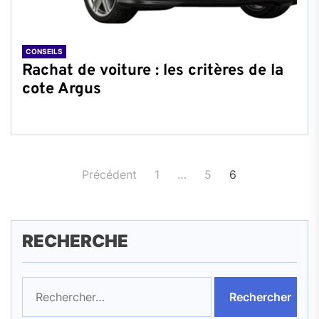
CONSEILS
Rachat de voiture : les critères de la
cote Argus
Pagination
Précédent
1
…
5
6
des
publications
RECHERCHE
Rechercher :