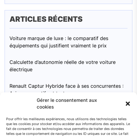
ARTICLES RÉCENTS
Voiture marque de luxe : le comparatif des
équipements qui justifient vraiment le prix
Calculette d’autonomie réelle de votre voiture
électrique
Renault Captur Hybride face à ses concurrentes :
Avis comparatifs et tests
Gérer le consentement aux
cookies
Fiabilité des Dacia Sandero : Ce qu’il faut
surveiller
Pour offrir les meilleures expériences, nous utilisons des technologies telles
que les cookies pour stocker et/ou accéder aux informations des appareils. Le
fait de consentir à ces technologies nous permettra de traiter des données
Moteur Mini Cooper 1.6 essence : pour une
telles que le comportement de navigation ou les ID uniques sur ce site. Le fait