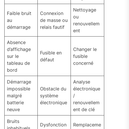
Nettoyage
Faible bruit
Connexion
ou
au
de masse ou
renouvellem
démarrage
relais fautif
ent
Absence
d’affichage
Changer le
Fusible en
sur le
fusible
défaut
tableau de
concerné
bord
Démarrage
Analyse
impossible
Obstacle du
électronique
malgré
système
/
batterie
électronique
renouvellem
neuve
ent de clé
Bruits
Dysfonction
Remplaceme
inhabituels