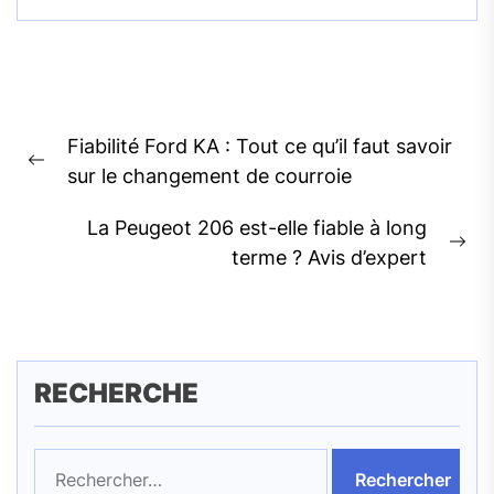
Navigation
Fiabilité Ford KA : Tout ce qu’il faut savoir
de
Previous
sur le changement de courroie
l’article
post:
La Peugeot 206 est-elle fiable à long
Ne
terme ? Avis d’expert
pos
RECHERCHE
Rechercher :