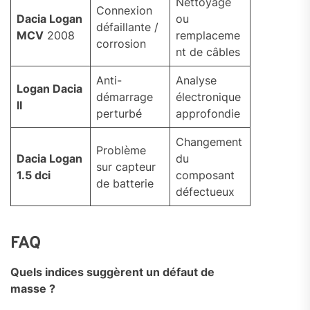
Nettoyage
Connexion
Dacia Logan
ou
défaillante /
MCV
2008
remplaceme
corrosion
nt de câbles
Anti-
Analyse
Logan Dacia
démarrage
électronique
II
perturbé
approfondie
Changement
Problème
Dacia Logan
du
sur capteur
1.5 dci
composant
de batterie
défectueux
FAQ
Quels indices suggèrent un défaut de
masse ?