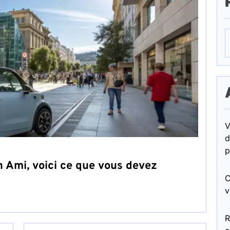
R
V
d
p
n Ami, voici ce que vous devez
C
v
R