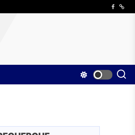
Facebook
Mentio
légales
o
rch