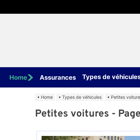
Skip
to
the
content
Types de véhicule
Home
Assurances
Home
Types de véhicules
Petites voitur
Petites voitures - Pag