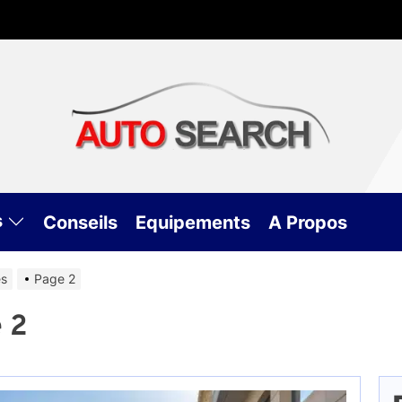
Aut
Sea
s
Conseils
Equipements
A Propos
es
Page 2
e 2