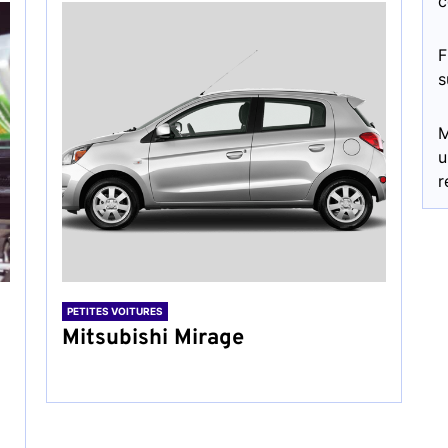
c
F
s
M
u
r
PETITES VOITURES
Mitsubishi Mirage