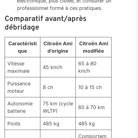
électronique, plus ciblée, et consulter un
professionnel formé à ces pratiques.
Comparatif avant/après
débridage
Caractéristi
Citroën Ami
Citroën Ami
que
d’origine
modifiée
Vitesse
65 à 80
45 km/h
maximale
km/h
Puissance
8 ch
10 à 15 ch
moteur
Autonomie
75 km (cycle
60 à 70 km
batterie
WLTP)
Poids
485 kg
485 kg
Comportem