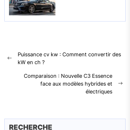
Navigation
Puissance cv kw : Comment convertir des
de
Previous
kW en ch ?
l’article
post:
Comparaison : Nouvelle C3 Essence
face aux modèles hybrides et
Ne
électriques
pos
RECHERCHE