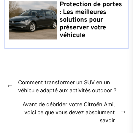
Protection de portes
: Les meilleures
solutions pour
préserver votre
véhicule
Navigation
Comment transformer un SUV en un
de
Previous
véhicule adapté aux activités outdoor ?
l’article
post:
Avant de débrider votre Citroën Ami,
voici ce que vous devez absolument
Ne
savoir
pos