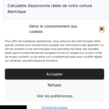
Calculette d’autonomie réelle de votre voiture
électrique
Renault Captur Hybride face à ses concurrentes :
Gérer le consentement aux
Avis comparatifs et tests
cookies
Pour offrir les meilleures expériences, nous utilisons des technologies telles
Fiabilité des Dacia Sandero : Ce qu’il faut
que les cookies pour stocker et/ou accéder aux informations des appareils. Le
surveiller
fait de consentir à ces technologies nous permettra de traiter des données
telles que le comportement de navigation ou les ID uniques sur ce site. Le fait
de ne pas consentir ou de retirer son consentement peut avoir un effet négatif
sur certaines caractéristiques et fonctions.
Accepter
© 2026 Auto Search
Refuser
Facebook
Mentions
Voir les préférences
légales
Politique de cookies