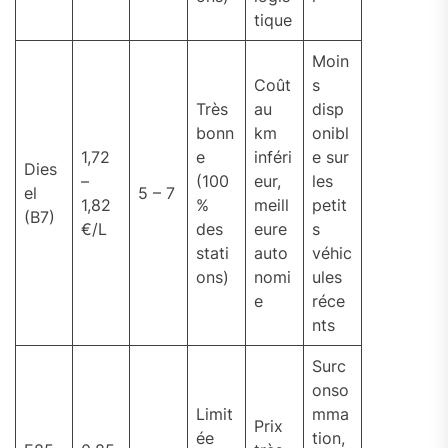
tique
Moin
Coût
s
Très
au
disp
bonn
km
onibl
1,72
e
inféri
e sur
Dies
–
(100
eur,
les
el
5 – 7
1,82
%
meill
petit
(B7)
€/L
des
eure
s
stati
auto
véhic
ons)
nomi
ules
e
réce
nts
Surc
onso
Limit
mma
Prix
ée
tion,