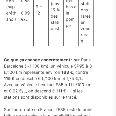
E85
0,85
très
(env.
stati
(sup
–
9 –
bas à
15 %
ons
eréth
0,99
12
la
des
rares
anol)
€/L
pom
stati
en
pe
ons)
zone
rural
e
Ce que ça change concrètement :
sur Paris-
Barcelone (∼1 100 km), un véhicule SP95 à 8
L/100 km représente environ
163 €
, contre
115 €
en diesel à 6 L/100 km et 1,75 €/L.
Avec un véhicule flex-fuel E85 à 11 L/100 km
et 0,92 €/L, on descend à
111 €
— si les
stations sont disponibles sur le tracé.
Sur l'autoroute en France, l'E85 reste le point
faible de ce calcul : la disponibilité n'est pas