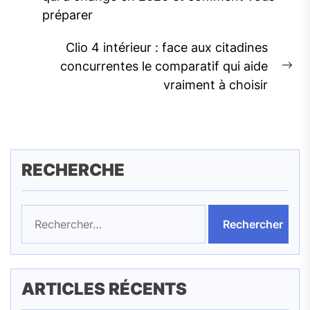
l’article
Previous
préparer
post:
Clio 4 intérieur : face aux citadines
concurrentes le comparatif qui aide
Ne
vraiment à choisir
pos
RECHERCHE
Rechercher :
ARTICLES RÉCENTS