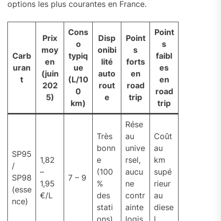
options les plus courantes en France.
Cons
Point
Prix
Disp
Point
o
s
moy
onibi
s
Carb
typiq
faibl
en
lité
forts
uran
ue
es
(juin
auto
en
t
(L/10
en
202
rout
road
0
road
5)
e
trip
km)
trip
Rése
Très
au
Coût
bonn
unive
au
SP95
1,82
e
rsel,
km
/
–
(100
aucu
supé
SP98
7 – 9
1,95
%
ne
rieur
(esse
€/L
des
contr
au
nce)
stati
ainte
diese
ons)
logis
l