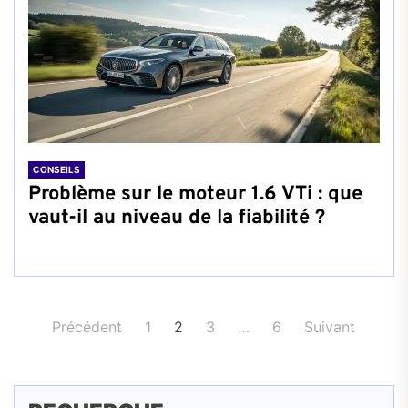
CONSEILS
Problème sur le moteur 1.6 VTi : que
vaut-il au niveau de la fiabilité ?
Pagination
Précédent
1
2
3
…
6
Suivant
des
publications