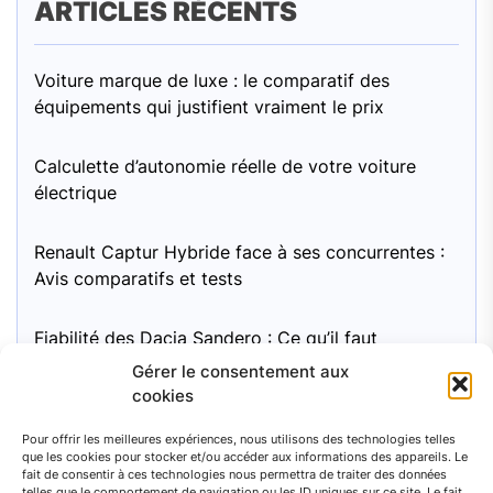
ARTICLES RÉCENTS
Voiture marque de luxe : le comparatif des
équipements qui justifient vraiment le prix
Calculette d’autonomie réelle de votre voiture
électrique
Renault Captur Hybride face à ses concurrentes :
Avis comparatifs et tests
Fiabilité des Dacia Sandero : Ce qu’il faut
surveiller
Gérer le consentement aux
cookies
Moteur Mini Cooper 1.6 essence : pour une
Pour offrir les meilleures expériences, nous utilisons des technologies telles
fiabilité à long terme, quel entretien recommandé
que les cookies pour stocker et/ou accéder aux informations des appareils. Le
?
fait de consentir à ces technologies nous permettra de traiter des données
telles que le comportement de navigation ou les ID uniques sur ce site. Le fait