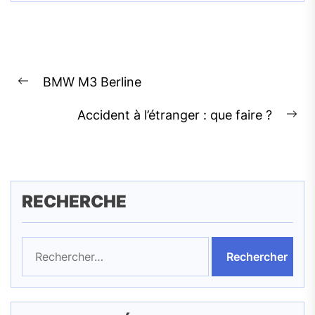
Navigation
BMW M3 Berline
de
Previous
l’article
post:
Accident à l’étranger : que faire ?
Ne
pos
RECHERCHE
Rechercher :