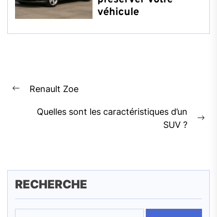
véhicule
Navigation
Renault Zoe
de
Previous
l’article
post:
Quelles sont les caractéristiques d’un
Ne
SUV ?
pos
RECHERCHE
Rechercher :