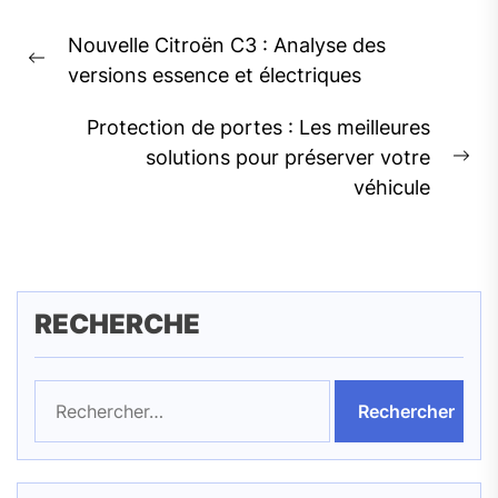
Navigation
Nouvelle Citroën C3 : Analyse des
de
Previous
versions essence et électriques
l’article
post:
Protection de portes : Les meilleures
solutions pour préserver votre
Ne
véhicule
pos
RECHERCHE
Rechercher :