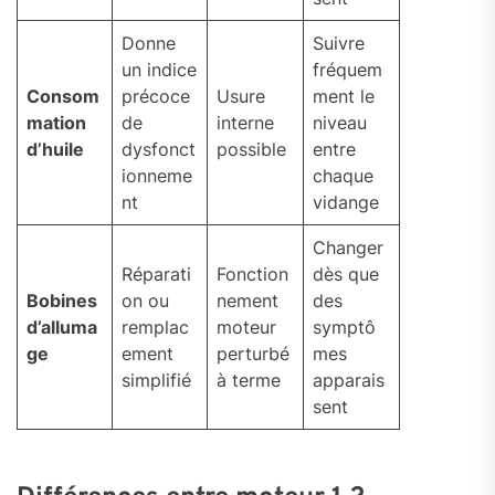
Donne
Suivre
un indice
fréquem
Consom
précoce
Usure
ment le
mation
de
interne
niveau
d’huile
dysfonct
possible
entre
ionneme
chaque
nt
vidange
Changer
Réparati
Fonction
dès que
Bobines
on ou
nement
des
d’alluma
remplac
moteur
symptô
ge
ement
perturbé
mes
simplifié
à terme
apparais
sent