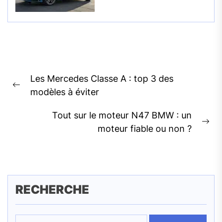
Navigation
Les Mercedes Classe A : top 3 des
de
Previous
modèles à éviter
l’article
post:
Tout sur le moteur N47 BMW : un
Ne
moteur fiable ou non ?
pos
RECHERCHE
Rechercher :