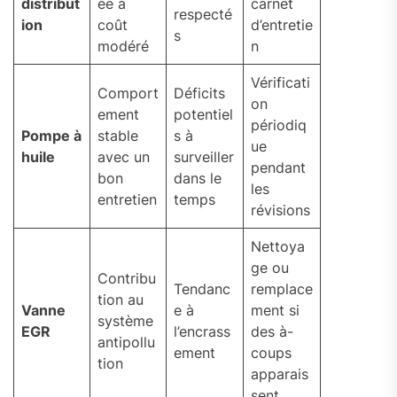
distribut
ée à
carnet
respecté
ion
coût
d’entretie
s
modéré
n
Vérificati
Comport
Déficits
on
ement
potentiel
périodiq
Pompe à
stable
s à
ue
huile
avec un
surveiller
pendant
bon
dans le
les
entretien
temps
révisions
Nettoya
ge ou
Contribu
Tendanc
remplace
tion au
Vanne
e à
ment si
système
EGR
l’encrass
des à-
antipollu
ement
coups
tion
apparais
sent