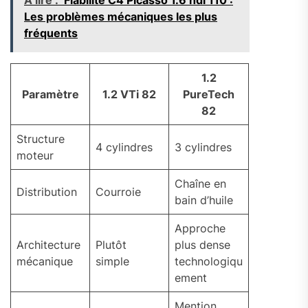
A lire :
Fiabilité C4 Picasso 1.6 hdi 110 :
Les problèmes mécaniques les plus
fréquents
1.2
Paramètre
1.2 VTi 82
PureTech
82
Structure
4 cylindres
3 cylindres
moteur
Chaîne en
Distribution
Courroie
bain d’huile
Approche
Architecture
Plutôt
plus dense
mécanique
simple
technologiqu
ement
Mention