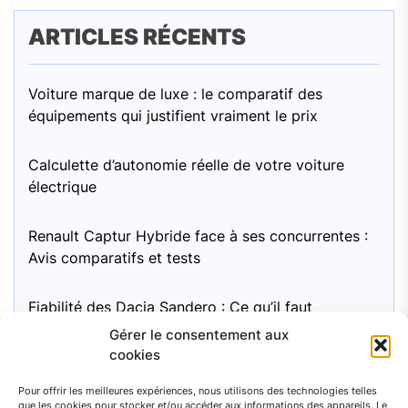
ARTICLES RÉCENTS
Voiture marque de luxe : le comparatif des
équipements qui justifient vraiment le prix
Calculette d’autonomie réelle de votre voiture
électrique
Renault Captur Hybride face à ses concurrentes :
Avis comparatifs et tests
Fiabilité des Dacia Sandero : Ce qu’il faut
surveiller
Gérer le consentement aux
cookies
Moteur Mini Cooper 1.6 essence : pour une
Pour offrir les meilleures expériences, nous utilisons des technologies telles
fiabilité à long terme, quel entretien recommandé
que les cookies pour stocker et/ou accéder aux informations des appareils. Le