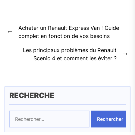
Navigation
Acheter un Renault Express Van : Guide
de
Previous
complet en fonction de vos besoins
l’article
post:
Les principaux problèmes du Renault
Ne
Scenic 4 et comment les éviter ?
pos
RECHERCHE
Rechercher :