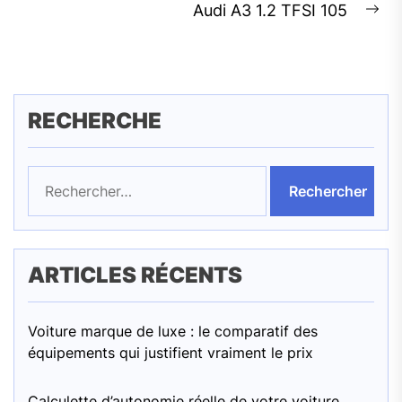
l’article
post:
Audi A3 1.2 TFSI 105
Ne
pos
RECHERCHE
Rechercher :
ARTICLES RÉCENTS
Voiture marque de luxe : le comparatif des
équipements qui justifient vraiment le prix
Calculette d’autonomie réelle de votre voiture