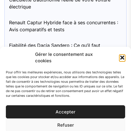
électrique
Renault Captur Hybride face à ses concurrentes :
Avis comparatifs et tests
Fiabilité des Dacia Sandero : Ce qu’il faut
surveiller
Gérer le consentement aux
cookies
Moteur Mini Cooper 1.6 essence : pour une
Pour offrir les meilleures expériences, nous utilisons des technologies telles
fiabilité à long terme, quel entretien recommandé
que les cookies pour stocker et/ou accéder aux informations des appareils. Le
?
fait de consentir à ces technologies nous permettra de traiter des données
telles que le comportement de navigation ou les ID uniques sur ce site. Le fait
de ne pas consentir ou de retirer son consentement peut avoir un effet négatif
sur certaines caractéristiques et fonctions.
Accepter
© 2026 Auto Search
Refuser