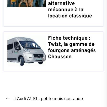
alternative
méconnue à la
location classique
Fiche technique :
Twist, la gamme de
fourgons aménagés
Chausson
Navigation
L’Audi A1 S1 : petite mais costaude
de
Previous