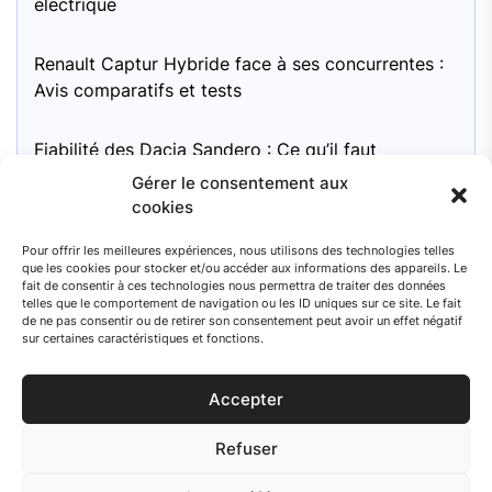
électrique
Renault Captur Hybride face à ses concurrentes :
Avis comparatifs et tests
Fiabilité des Dacia Sandero : Ce qu’il faut
surveiller
Gérer le consentement aux
cookies
Moteur Mini Cooper 1.6 essence : pour une
Pour offrir les meilleures expériences, nous utilisons des technologies telles
fiabilité à long terme, quel entretien recommandé
que les cookies pour stocker et/ou accéder aux informations des appareils. Le
?
fait de consentir à ces technologies nous permettra de traiter des données
telles que le comportement de navigation ou les ID uniques sur ce site. Le fait
de ne pas consentir ou de retirer son consentement peut avoir un effet négatif
sur certaines caractéristiques et fonctions.
Accepter
© 2026 Auto Search
Refuser