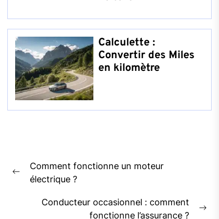
Calculette :
Convertir des Miles
en kilomètre
Navigation
Comment fonctionne un moteur
de
Previous
électrique ?
l’article
post:
Conducteur occasionnel : comment
Ne
fonctionne l’assurance ?